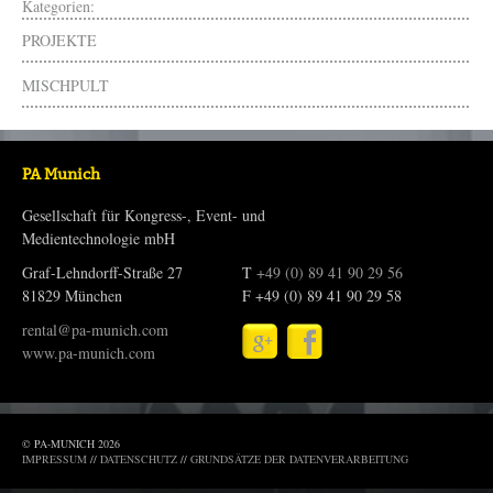
Kategorien:
PROJEKTE
MISCHPULT
PA Munich
Gesellschaft für Kongress-, Event- und
Medientechnologie mbH
Graf-Lehndorff-Straße 27
T
+49 (0) 89 41 90 29 56
81829 München
F +49 (0) 89 41 90 29 58
rental@pa-munich.com
www.pa-munich.com
© PA-MUNICH 2026
IMPRESSUM
//
DATENSCHUTZ
//
GRUNDSÄTZE DER DATENVERARBEITUNG